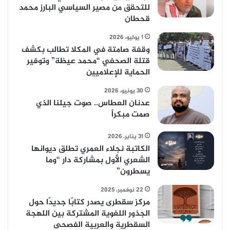
للتحقق من مصير السياسي البارز محمد
قحطان
1 يوليو، 2026
وقفة صامتة في المكلا تطالب بكشف
قتلة الصحفي “محمد عيظة” وتوفير
الحماية للإعلاميين
30 يونيو، 2026
عدنان العطاس.. صوت جيلنا الذي
صمت مبكراً
31 يناير، 2026
الكاتبة نجلاء العمري تطلق ديوانها
الشعري الأول بمشاركة دار “وما
يسطرون”
22 نوفمبر، 2025
مركز سقطرى يصدر كتابًا جديدًا حول
الجذور اللغوية المشتركة بين اللهجة
السقطرية والعربية الفصحى