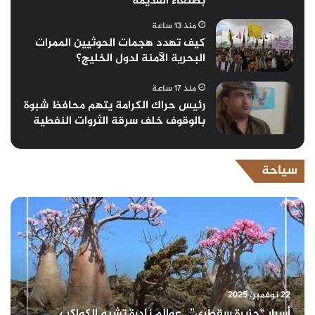
بصنعاء القديمة
منذ 13 ساعة
كيف تهدد هجمات الحوثيين الممرات
البحرية الآمنة لدول الخليج؟
منذ 17 ساعة
رئيس حراك الكرامة يتهم محافظ شبوة
بالوقوف خلف سرقة الثروات النفطية
سياحة
22 نوفمبر، 2025
أسرار “جزيرة سقطرى”.. عوالم نادرة تشبه الكواكب