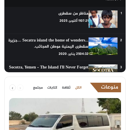
مناظر من سقطرى
1
07:21
11 أكتوبر، 2025
...Socatra island the home of wonders ...جزيرة
2
سقطرى اليمنية موطن العجائب.
04:32
25 يناير، 2020
Socotra, Yemen – The Island I’ll Never Forget
3
18:32
30 مايو، 2025
السابقة
التالية
منوعات
الكل
ثقافة
كتابات
مجتمع
الصفحة
الصفحة
سقطرى.. الجزيرة اليمنية التي لا تشبه أي مكان
4
في العالم!
03:26
21 مارس، 2025
ميناء قنا.. أقدم ميناء في الجزيرة العربية لتجارة
5
البخور | الطريق إلى سقطرى