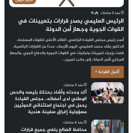
أخبار اليمن
منذ 3 ساعات
16
الرئيس العليمي يصدر قرارات بتعيينات في
القوات الجوية وجهاز أمن الدولة
أصدر رئيس مجلس القيادة الرئاسي، القائد الأعلى للقوات المسلحة،
الدكتور رشاد محمد العليمي، اليوم الأربعاء، عددًا من القرارات الرئاسية،
قضت بإجراء تعيينات وترقيات في القوات الجوية والدفاع الجوي، والجهاز
المركزي لأمن الدولة، إلى جانب تعيين…
أكمل القراءة »
منذ 3 ساعات
أكد وحدته وأشاد بحنكة رئيسه والحس
الوطني لدى أعضائه.. مجلس القيادة
يحمل في اجتماع استثنائي الحوثيين
مسؤولية إغراق سفينة هندية
منذ 4 ساعات
محافظ الضالع يلغي جميع قرارات