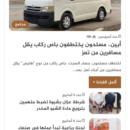
02:03
16 مايو، 2020
قصة العنبر في جزيرة سقطرى
6
مجتمع
03:24
25 أكتوبر، 2022
منذ أسبوعين
180
أبين.. مسلحون يختطفون باص ركاب يقل
مسافرين من تعز
اختطف مسلحون، مساء السبت، باص ركاب من نوع “هايس” يقل
مسافرين من أبناء تعز، بعد…
أكمل القراءة »
منذ 3 أسابيع
شرطة عزان بشبوة تضبط متهمين
بترويج مادة الشبو المخدر
منذ 4 أسابيع
لجنة رباعية تبدأ عملها في صنعاء