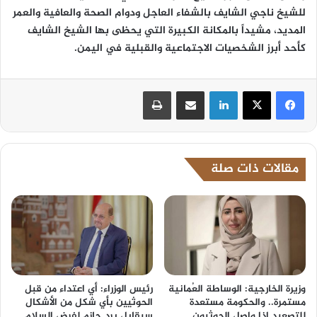
للشيخ ناجي الشايف بالشفاء العاجل ودوام الصحة والعافية والعمر
المديد، مشيداً بالمكانة الكبيرة التي يحظى بها الشيخ الشايف
كأحد أبرز الشخصيات الاجتماعية والقبلية في اليمن.
لينكدإن
مشاركة عبر البريد
طباعة
مقالات ذات صلة
وزيرة الخارجية: الوساطة العُمانية
رئيس الوزراء: أي اعتداء من قبل
مستمرة.. والحكومة مستعدة
الحوثيين بأي شكل من الأشكال
للتصعيد إذا واصل الحوثيون
سيقابل برد حازم لفرض السلام