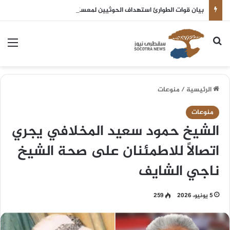
بيان قوات الطوارئ استهداف الحوثيين لمعسكراتنا أسفر عن خسائر مادية وبشرية. .
بحث عن
الق
الرئيسية
/
منوعات
منوعات
الشيخ حمود سعيد المخلافي يجري
اتصالاً للاطمئنان على صحة الشيخ
ناجي الشايف
5 يونيو، 2026
259