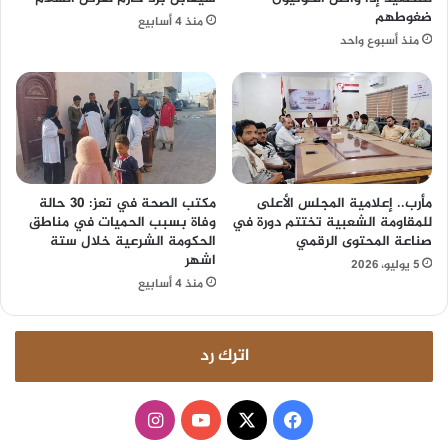
ضغوطهم
منذ 4 أسابيع
منذ أسبوع واحد
مأرب.. إعلامية المجلس الأعلى
مكتب الصحة في تعز: 30 حالة
للمقاومة الشعبية تختتم دورة في
وفاة بسبب الحميات في مناطق
صناعة المحتوى الرقمي
الحكومة الشرعية خلال ستة
اشهر
5 يوليو، 2026
منذ 4 أسابيع
اترك رد
‫X
فيسبوك
‫YouTube
انستقرام